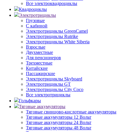
Все электроквадроциклы
Квадроциклы
Электротрициклы
Грузовые
С кабиной
Электротрициклы GreenCamel
Электротрициклы Rutrike
Электротрициклы White Siberia
Взрослые
Двухместные
Для пенсионеров
Трехместные
Китайские
Пассажирские
Электротрициклы Skyboard
Электротрициклы GT
Электротрициклы City Coco
Все электротрициклы
Гольфкары
Тяговые аккумуляторы
Тяговые свинцово-кислотные аккумуляторы
Тяговые аккумуляторы 12 Вольт
Тяговые аккумуляторы 24 Вольт
Тяговые аккумуляторы 48 Вольт