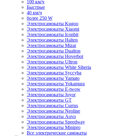
100 км/ч
Быстрые
40 км/ч
более 250 W
Электросамокаты Kugoo
Электросамокаты Xiaomi
Электросамокаты Iconbit
Электросамокаты Halten
Электросамокаты Mizar
Электросамокаты Dualton
Электросамокаты Hoverbot
Электросамокаты Ultron
Электросамокаты White Siberia
Электросамокаты Syccyba
Электросамокаты Yamato
Электросамокаты Yokamura
Электросамокаты E-twow
Электросамокаты Joyor
Электросамокаты GT
Электросамокаты Currus
Электросамокаты Neoline
Электросамокаты Aovo
Электросамокаты Speedway
Электросамокаты Minipro
Все электрические самокаты