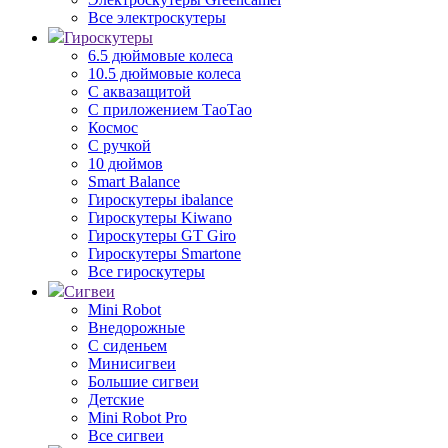
Все электроскутеры
Гироскутеры
6.5 дюймовые колеса
10.5 дюймовые колеса
С аквазащитой
С приложением ТаоТао
Космос
С ручкой
10 дюймов
Smart Balance
Гироскутеры ibalance
Гироскутеры Kiwano
Гироскутеры GT Giro
Гироскутеры Smartone
Все гироскутеры
Сигвеи
Mini Robot
Внедорожные
С сиденьем
Минисигвеи
Большие сигвеи
Детские
Mini Robot Pro
Все сигвеи