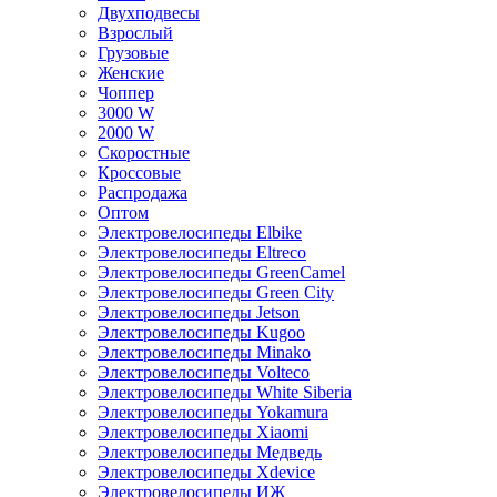
Двухподвесы
Взрослый
Грузовые
Женские
Чоппер
3000 W
2000 W
Скоростные
Кроссовые
Распродажа
Оптом
Электровелосипеды Elbike
Электровелосипеды Eltreco
Электровелосипеды GreenCamel
Электровелосипеды Green City
Электровелосипеды Jetson
Электровелосипеды Kugoo
Электровелосипеды Minako
Электровелосипеды Volteco
Электровелосипеды White Siberia
Электровелосипеды Yokamura
Электровелосипеды Xiaomi
Электровелосипеды Медведь
Электровелосипеды Xdevice
Электровелосипеды ИЖ