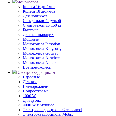
Моноколеса
Колеса 16 дюймов
Колеса 18 дюймов
Для новичков
С выдвижной ручкой
С нагрузкой до 150 кг
Быстрые
Для начинающих
Мощные
Моноколеса Inmotion
Моноколеса Kingsong
Моноколеса Gotway
Моноколеса Airwheel
Моноколеса Ninebot
Все моноколеса
Электроквадроциклы
Взрослые
Детские
Внедорожные
Подростковые
1000 W
Для двоих
4000 W и мощнее
Электроквадроциклы Greencamel
Электроквадроциклы Motax