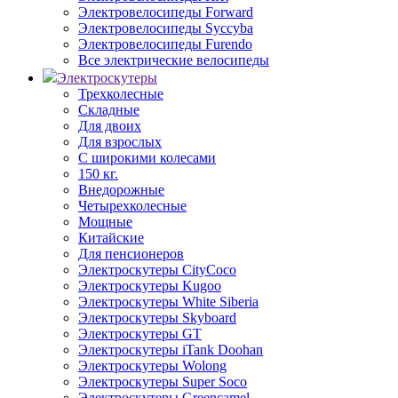
Электровелосипеды Forward
Электровелосипеды Syccyba
Электровелосипеды Furendo
Все электрические велосипеды
Электроскутеры
Трехколесные
Складные
Для двоих
Для взрослых
С широкими колесами
150 кг.
Внедорожные
Четырехколесные
Мощные
Китайские
Для пенсионеров
Электроскутеры CityCoco
Электроскутеры Kugoo
Электроскутеры White Siberia
Электроскутеры Skyboard
Электроскутеры GT
Электроскутеры iTank Doohan
Электроскутеры Wolong
Электроскутеры Super Soco
Электроскутеры Greencamel