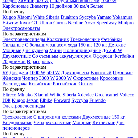
кредит
Зимние
500 W
С надувными колесами
1000 W
Карбоновые
Диаметр 10 дюймов
30 км/ч
Белые
По бренду
Kugoo
Xiaomi
White Siberia
Dualtron
Syccyba
Yamato
Yokamura
E-twow
Joyor
GT
Ultron
Currus
Neoline
Aovo
Speedway
Minipro
Электросамокаты
По характеристикам
Электровелосипеды Колхозник
Трехколесные
Фетбайки
Складные
С большим запасом хода
150 кг.
120 кг.
Детские
Мощные
Для курьера
Мини
Полноприводные
До 250 W
Двухместные
Со съемным аккумулятором
Оффроад
Фетбайки
20 дюймов
В рассрочку
По характеристикам
БУ
Для дачи
1000 W
500 W
Двухподвесы
Взрослый
Грузовые
Женские
Чоппер
3000 W
2000 W
Скоростные
Кроссовые
Распродажа
Китайские
Российские
Оптом
По бренду
Eltreco
Minako
Xiaomi
White Siberia
Xdevice
Greencamel
Volteco
ИЖ
Kugoo
Jetson
Elbike
Forward
Syccyba
Furendo
Электровелосипеды
По характеристикам
Трехколесные
С широкими колесами
Двухместные
150 кг.
Внедорожные
Четырехколесные
Мощные
Китайские
Для
пенсионеров
По бренду