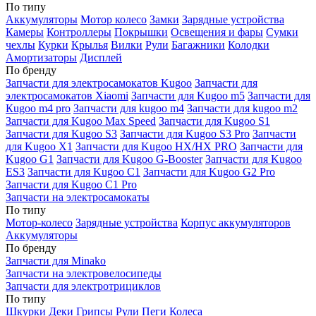
По типу
Аккумуляторы
Мотор колесо
Замки
Зарядные устройства
Камеры
Контроллеры
Покрышки
Освещения и фары
Сумки
чехлы
Курки
Крылья
Вилки
Рули
Багажники
Колодки
Амортизаторы
Дисплей
По бренду
Запчасти для электросамокатов Kugoo
Запчасти для
электросамокатов Xiaomi
Запчасти для Kugoo m5
Запчасти для
Кugoo m4 pro
Запчасти для kugoo m4
Запчасти для kugoo m2
Запчасти для Kugoo Max Speed
Запчасти для Kugoo S1
Запчасти для Kugoo S3
Запчасти для Kugoo S3 Pro
Запчасти
для Kugoo X1
Запчасти для Kugoo HX/HX PRO
Запчасти для
Kugoo G1
Запчасти для Kugoo G-Booster
Запчасти для Kugoo
ES3
Запчасти для Kugoo C1
Запчасти для Kugoo G2 Pro
Запчасти для Kugoo C1 Pro
Запчасти на электросамокаты
По типу
Мотор-колесо
Зарядные устройства
Корпус аккумуляторов
Аккумуляторы
По бренду
Запчасти для Minako
Запчасти на электровелосипеды
Запчасти для электротрициклов
По типу
Шкурки
Деки
Грипсы
Рули
Пеги
Колеса