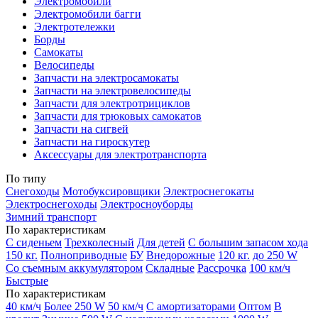
Электромобили
Электромобили багги
Электротележки
Борды
Самокаты
Велосипеды
Запчасти на электросамокаты
Запчасти на электровелосипеды
Запчасти для электротрициклов
Запчасти для трюковых самокатов
Запчасти на сигвей
Запчасти на гироскутер
Аксессуары для электротранспорта
По типу
Снегоходы
Мотобуксировщики
Электроснегокаты
Электроснегоходы
Электросноуборды
Зимний транспорт
По характеристикам
С сиденьем
Трехколесный
Для детей
С большим запасом хода
150 кг.
Полноприводные
БУ
Внедорожные
120 кг.
до 250 W
Со съемным аккумулятором
Складные
Рассрочка
100 км/ч
Быстрые
По характеристикам
40 км/ч
Более 250 W
50 км/ч
С амортизаторами
Оптом
В