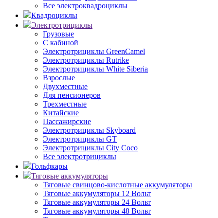
Все электроквадроциклы
Квадроциклы
Электротрициклы
Грузовые
С кабиной
Электротрициклы GreenCamel
Электротрициклы Rutrike
Электротрициклы White Siberia
Взрослые
Двухместные
Для пенсионеров
Трехместные
Китайские
Пассажирские
Электротрициклы Skyboard
Электротрициклы GT
Электротрициклы City Coco
Все электротрициклы
Гольфкары
Тяговые аккумуляторы
Тяговые свинцово-кислотные аккумуляторы
Тяговые аккумуляторы 12 Вольт
Тяговые аккумуляторы 24 Вольт
Тяговые аккумуляторы 48 Вольт