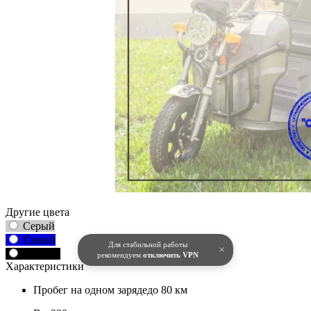
Другие цвета
Серый
Синий
Для стабильной работы
×
Черный
рекомендуем
отключить VPN
Характеристики
Пробег на одном заряде
до 80 км