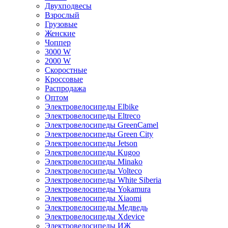
Двухподвесы
Взрослый
Грузовые
Женские
Чоппер
3000 W
2000 W
Скоростные
Кроссовые
Распродажа
Оптом
Электровелосипеды Elbike
Электровелосипеды Eltreco
Электровелосипеды GreenCamel
Электровелосипеды Green City
Электровелосипеды Jetson
Электровелосипеды Kugoo
Электровелосипеды Minako
Электровелосипеды Volteco
Электровелосипеды White Siberia
Электровелосипеды Yokamura
Электровелосипеды Xiaomi
Электровелосипеды Медведь
Электровелосипеды Xdevice
Электровелосипеды ИЖ