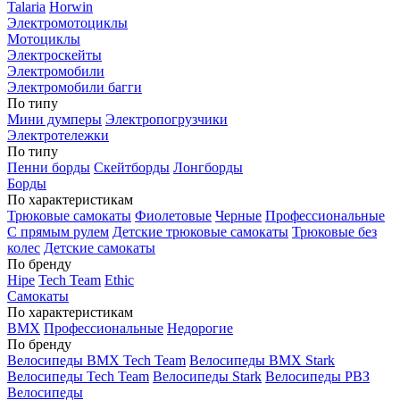
Talaria
Horwin
Электромотоциклы
Мотоциклы
Электроскейты
Электромобили
Электромобили багги
По типу
Мини думперы
Электропогрузчики
Электротележки
По типу
Пенни борды
Скейтборды
Лонгборды
Борды
По характеристикам
Трюковые самокаты
Фиолетовые
Черные
Профессиональные
С прямым рулем
Детские трюковые самокаты
Трюковые без
колес
Детские самокаты
По бренду
Hipe
Tech Team
Ethic
Самокаты
По характеристикам
BMX
Профессиональные
Недорогие
По бренду
Велосипеды BMX Tech Team
Велосипеды BMX Stark
Велосипеды Tech Team
Велосипеды Stark
Велосипеды РВЗ
Велосипеды