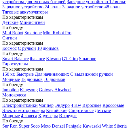
устройства для тяговых батарей
Зарядное устройство 12 вольт
Зарядное устройство 24 вольт
Зарядное устройство 48 вольт
Тяговые аккумуляторы
По характеристикам
Детские
Минисигвеи
По бренду
Mini Robot
Smartone
Mini Robot Pro
Сигвеи
По характеристикам
Космос
С ручкой
10 дюймов
По бренду
Smart Balance
ibalance
Kiwano
GT Giro
Smartone
Гироскутеры
По характеристикам
150 кг.
Быстрые
Для начинающих
С выдвижной ручкой
Мощные
18 дюймов
16 дюймов
По бренду
Inmotion
Kingsong
Gotway
Airwheel
Моноколеса
По характеристикам
Электропитбайки
Чоппер
Эндуро
4 Kw
Взрослые
Кроссовые
Электромотороллеры
Китайские
Спортивные
Детские
Мощные
4 колеса
Круизеры
В кредит
По бренду
Sur Ron
Super Soco Moto
Denzel
Panigale
Kawasaki
White Siberia