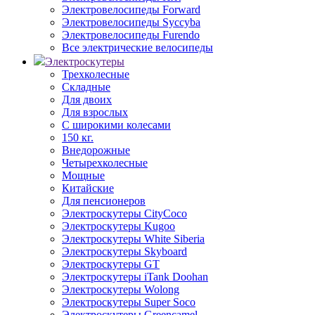
Электровелосипеды Forward
Электровелосипеды Syccyba
Электровелосипеды Furendo
Все электрические велосипеды
Электроскутеры
Трехколесные
Складные
Для двоих
Для взрослых
С широкими колесами
150 кг.
Внедорожные
Четырехколесные
Мощные
Китайские
Для пенсионеров
Электроскутеры CityCoco
Электроскутеры Kugoo
Электроскутеры White Siberia
Электроскутеры Skyboard
Электроскутеры GT
Электроскутеры iTank Doohan
Электроскутеры Wolong
Электроскутеры Super Soco
Электроскутеры Greencamel