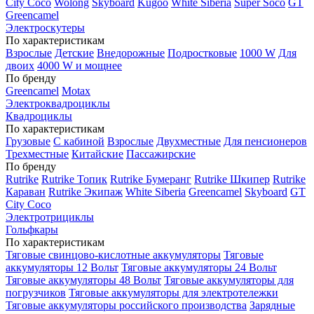
City Coco
Wolong
Skyboard
Kugoo
White Siberia
Super Soco
GT
Greencamel
Электроскутеры
По характеристикам
Взрослые
Детские
Внедорожные
Подростковые
1000 W
Для
двоих
4000 W и мощнее
По бренду
Greencamel
Motax
Электроквадроциклы
Квадроциклы
По характеристикам
Грузовые
С кабиной
Взрослые
Двухместные
Для пенсионеров
Трехместные
Китайские
Пассажирские
По бренду
Rutrike
Rutrike Топик
Rutrike Бумеранг
Rutrike Шкипер
Rutrike
Караван
Rutrike Экипаж
White Siberia
Greencamel
Skyboard
GT
City Coco
Электротрициклы
Гольфкары
По характеристикам
Тяговые свинцово-кислотные аккумуляторы
Тяговые
аккумуляторы 12 Вольт
Тяговые аккумуляторы 24 Вольт
Тяговые аккумуляторы 48 Вольт
Тяговые аккумуляторы для
погрузчиков
Тяговые аккумуляторы для электротележки
Тяговые аккумуляторы российского производства
Зарядные