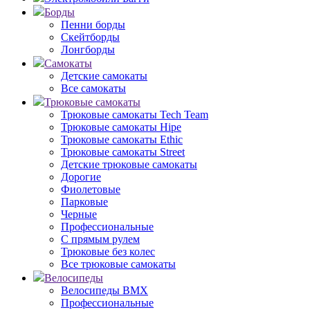
Борды
Пенни борды
Скейтборды
Лонгборды
Самокаты
Детские самокаты
Все самокаты
Трюковые самокаты
Трюковые самокаты Tech Team
Трюковые самокаты Hipe
Трюковые самокаты Ethic
Трюковые самокаты Street
Детские трюковые самокаты
Дорогие
Фиолетовые
Парковые
Черные
Профессиональные
С прямым рулем
Трюковые без колес
Все трюковые самокаты
Велосипеды
Велосипеды BMX
Профессиональные