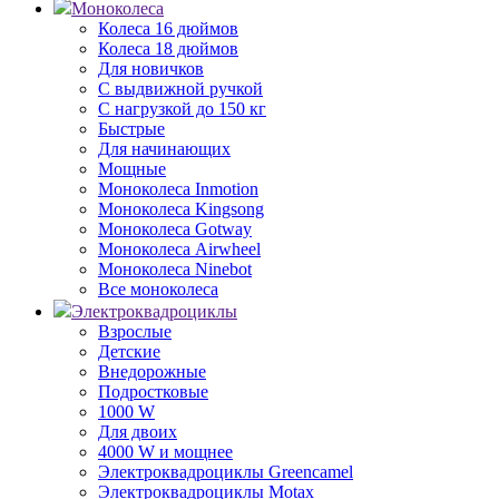
Моноколеса
Колеса 16 дюймов
Колеса 18 дюймов
Для новичков
С выдвижной ручкой
С нагрузкой до 150 кг
Быстрые
Для начинающих
Мощные
Моноколеса Inmotion
Моноколеса Kingsong
Моноколеса Gotway
Моноколеса Airwheel
Моноколеса Ninebot
Все моноколеса
Электроквадроциклы
Взрослые
Детские
Внедорожные
Подростковые
1000 W
Для двоих
4000 W и мощнее
Электроквадроциклы Greencamel
Электроквадроциклы Motax