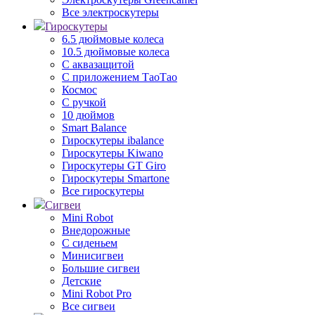
Все электроскутеры
Гироскутеры
6.5 дюймовые колеса
10.5 дюймовые колеса
С аквазащитой
С приложением ТаоТао
Космос
С ручкой
10 дюймов
Smart Balance
Гироскутеры ibalance
Гироскутеры Kiwano
Гироскутеры GT Giro
Гироскутеры Smartone
Все гироскутеры
Сигвеи
Mini Robot
Внедорожные
С сиденьем
Минисигвеи
Большие сигвеи
Детские
Mini Robot Pro
Все сигвеи