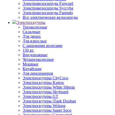
Электровелосипеды Forward
Электровелосипеды Syccyba
Электровелосипеды Furendo
Все электрические велосипеды
Электроскутеры
Трехколесные
Складные
Для двоих
Для взрослых
С широкими колесами
150 кг.
Внедорожные
Четырехколесные
Мощные
Китайские
Для пенсионеров
Электроскутеры CityCoco
Электроскутеры Kugoo
Электроскутеры White Siberia
Электроскутеры Skyboard
Электроскутеры GT
Электроскутеры iTank Doohan
Электроскутеры Wolong
Электроскутеры Super Soco
Электроскутеры Greencamel