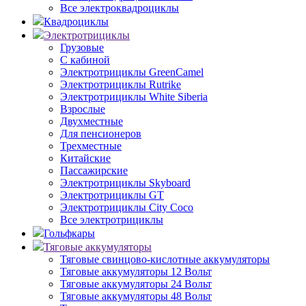
Все электроквадроциклы
Квадроциклы
Электротрициклы
Грузовые
С кабиной
Электротрициклы GreenCamel
Электротрициклы Rutrike
Электротрициклы White Siberia
Взрослые
Двухместные
Для пенсионеров
Трехместные
Китайские
Пассажирские
Электротрициклы Skyboard
Электротрициклы GT
Электротрициклы City Coco
Все электротрициклы
Гольфкары
Тяговые аккумуляторы
Тяговые свинцово-кислотные аккумуляторы
Тяговые аккумуляторы 12 Вольт
Тяговые аккумуляторы 24 Вольт
Тяговые аккумуляторы 48 Вольт