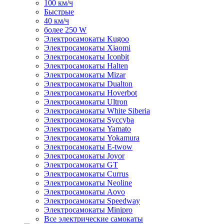
100 км/ч
Быстрые
40 км/ч
более 250 W
Электросамокаты Kugoo
Электросамокаты Xiaomi
Электросамокаты Iconbit
Электросамокаты Halten
Электросамокаты Mizar
Электросамокаты Dualton
Электросамокаты Hoverbot
Электросамокаты Ultron
Электросамокаты White Siberia
Электросамокаты Syccyba
Электросамокаты Yamato
Электросамокаты Yokamura
Электросамокаты E-twow
Электросамокаты Joyor
Электросамокаты GT
Электросамокаты Currus
Электросамокаты Neoline
Электросамокаты Aovo
Электросамокаты Speedway
Электросамокаты Minipro
Все электрические самокаты