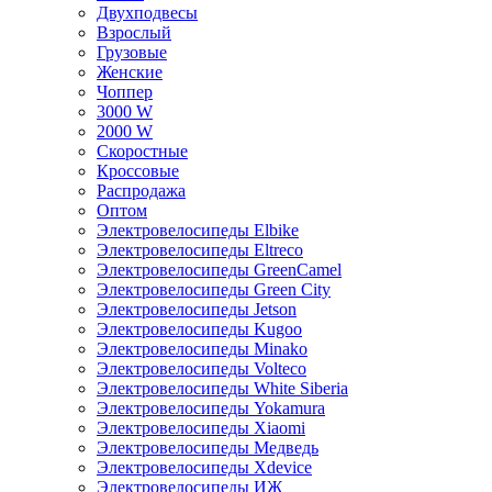
Двухподвесы
Взрослый
Грузовые
Женские
Чоппер
3000 W
2000 W
Скоростные
Кроссовые
Распродажа
Оптом
Электровелосипеды Elbike
Электровелосипеды Eltreco
Электровелосипеды GreenCamel
Электровелосипеды Green City
Электровелосипеды Jetson
Электровелосипеды Kugoo
Электровелосипеды Minako
Электровелосипеды Volteco
Электровелосипеды White Siberia
Электровелосипеды Yokamura
Электровелосипеды Xiaomi
Электровелосипеды Медведь
Электровелосипеды Xdevice
Электровелосипеды ИЖ