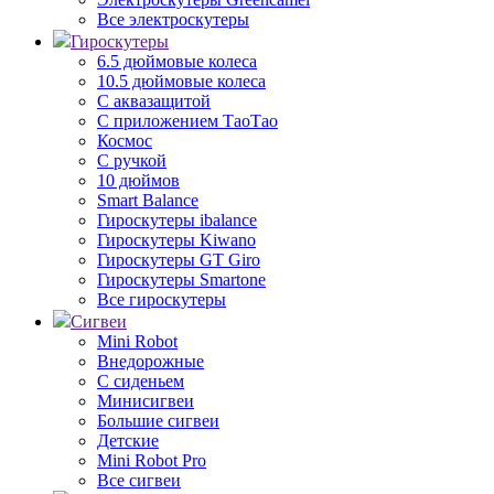
Все электроскутеры
Гироскутеры
6.5 дюймовые колеса
10.5 дюймовые колеса
С аквазащитой
С приложением ТаоТао
Космос
С ручкой
10 дюймов
Smart Balance
Гироскутеры ibalance
Гироскутеры Kiwano
Гироскутеры GT Giro
Гироскутеры Smartone
Все гироскутеры
Сигвеи
Mini Robot
Внедорожные
С сиденьем
Минисигвеи
Большие сигвеи
Детские
Mini Robot Pro
Все сигвеи