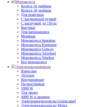
Моноколеса
Колеса 16 дюймов
Колеса 18 дюймов
Для новичков
С выдвижной ручкой
С нагрузкой до 150 кг
Быстрые
Для начинающих
Мощные
Моноколеса Inmotion
Моноколеса Kingsong
Моноколеса Gotway
Моноколеса Airwheel
Моноколеса Ninebot
Все моноколеса
Электроквадроциклы
Взрослые
Детские
Внедорожные
Подростковые
1000 W
Для двоих
4000 W и мощнее
Электроквадроциклы Greencamel
Электроквадроциклы Motax